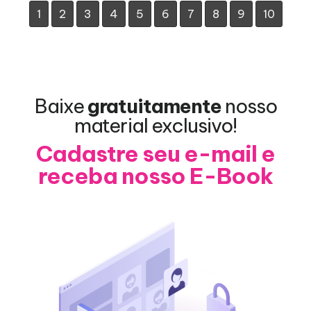
1
2
3
4
5
6
7
8
9
10
Baixe
gratuitamente
nosso
material exclusivo!
Cadastre seu e-mail e
receba nosso E-Book